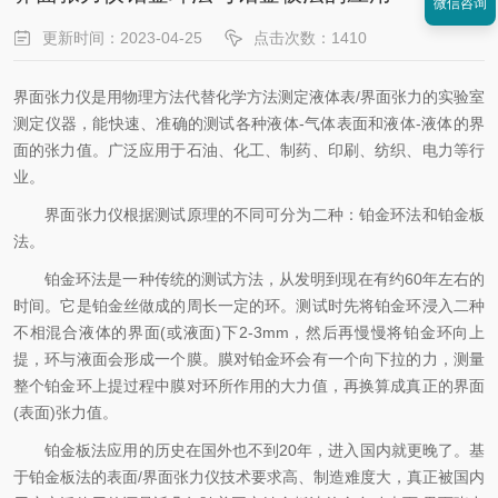
微信咨询
更新时间：2023-04-25
点击次数：1410
界面张力仪是用物理方法代替化学方法测定液体表/界面张力的实验室
测定仪器，能快速、准确的测试各种液体-气体表面和液体-液体的界
面的张力值。广泛应用于石油、化工、制药、印刷、纺织、电力等行
业。
界面张力仪根据测试原理的不同可分为二种：铂金环法和铂金板
法。
铂金环法是一种传统的测试方法，从发明到现在有约60年左右的
时间。它是铂金丝做成的周长一定的环。测试时先将铂金环浸入二种
不相混合液体的界面(或液面)下2-3mm，然后再慢慢将铂金环向上
提，环与液面会形成一个膜。膜对铂金环会有一个向下拉的力，测量
整个铂金环上提过程中膜对环所作用的大力值，再换算成真正的界面
(表面)张力值。
铂金板法应用的历史在国外也不到20年，进入国内就更晚了。基
于铂金板法的表面/界面张力仪技术要求高、制造难度大，真正被国内