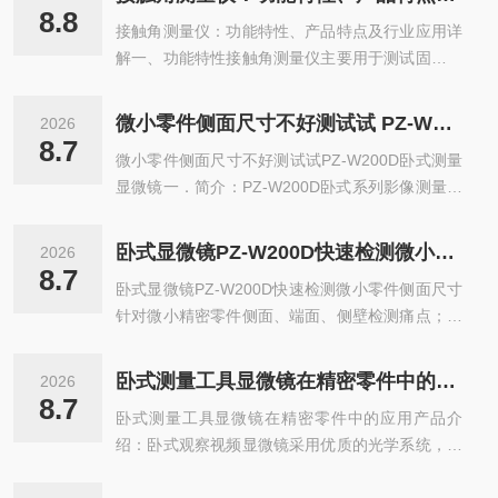
测试。基于测试液滴数据，计算材料表面自由能、
8.8
接触角测量仪：功能特性、产品特点及行业应用详
粘附功、铺展系数等界面关键参数。设备完成液滴
解一、功能特性接触角测量仪主要用于测试固体材
图像采集，多算法自动拟合运算，支持数据存储、
料表面与液体之间的接触角数值，同步计算表面自
图像留存，一键导出检测报告，兼顾科研研发与来
由能、界面张力、粘附功、铺展系数等关键界面参
料质检的数据量化需求。二、核心特点高清成像系
微小零件侧面尺寸不好测试试 PZ‑W200D 卧式测量显微镜
2026
数。可完成静态接触角、动态接触角、前进角、后
统：工业高清相机搭配可调背光光源，弱化外界光
8.7
微小零件侧面尺寸不好测试试PZ‑W200D卧式测量
退角、滚动角测试，支持悬滴法测液体界面张力。
线干扰，精准捕捉大小液滴轮廓，成像画质稳...
显微镜一．简介：PZ-W200D卧式系列影像测量仪
设备可采集液滴高清图像，自动识别液滴轮廓，多
是一种连续变倍的单筒显微测量仪，该测量仪与高
种算法拟合计算，数据实时保存输出，可导出报
清晰度的彩色CCD和电脑测量软件配套使用，该系
表，满足科研实验与来料检测的量化分析需求。
卧式显微镜PZ-W200D快速检测微小零件侧面尺寸
2026
列仪器具有较长的工作距离，宽阔的视野，高清晰
二、产品特点成像采集：高清工业相机搭配可调光
8.7
卧式显微镜PZ-W200D快速检测微小零件侧面尺寸
度的成像质量。设计有0.3X0.5X,0.75X1.5X2X系
源，液滴成像清晰，有效规避环境光线干扰，捕
针对微小精密零件侧面、端面、侧壁检测痛点；水
列辅助物镜和0.35X,0.5X,0.75X,1X,1.5X,2X系列摄
捉...
平侧向光路，无需翻转微小工件，直接测量侧面倒
影目镜,根据用户不同场合要求，专门设计有多种照
角、毛刺高度、缝隙、台阶、R角、角度，解决立
明装置，可根据观察的样品选用上下LED灯照明。
卧式测量工具显微镜在精密零件中的应用
2026
式显微镜看不到侧面的难题，适配车间质检、来料
二．用途:PZ-W2...
8.7
卧式测量工具显微镜在精密零件中的应用产品介
检验、实验室计量。一、核心优势（微小零件侧面
绍：卧式观察视频显微镜采用优质的光学系统，镀
检测）1、卧式水平光路，小零件无需翻面装夹微
有特殊膜层的光学部件，形成清晰明亮且平坦的图
小端子、微型轴、冲裁小件、刀具微刃，工件平放