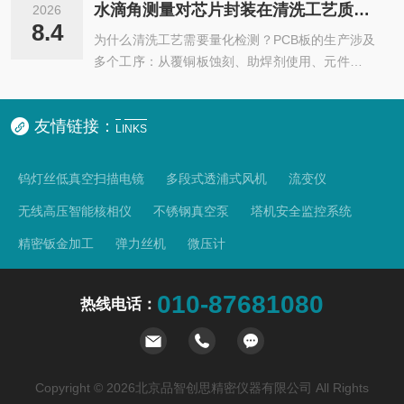
像。主机变倍手轮带有锁紧装置，变倍重复精度
即可，镜头水平对准侧面；避免翻转、夹持造成微
水滴角测量对芯片封装在清洗工艺质量控制中的作用
2026
高。满足现代电子设备、半导体、激光、LED、LC
小零件移位、磕碰，装夹简单，检测速度快。2、
8.4
为什么清洗工艺需要量化检测？PCB板的生产涉及
D、工业在线检测和生物等领域的数码成像观察、
高清光学成像，微小侧面细节清晰呈现...
多个工序：从覆铜板蚀刻、助焊剂使用、元件贴装
检验和测量。产品特点：卧式观察视频显微镜是将
到最终涂层保护，每一道工序之间都需要进行深度
精锐的光学显微镜技术、先进的光电转换技术、液
清洗。清洗的目的是去除表面的助焊剂残留、油
晶屏幕技术地结合在一起而开发研制成功的一项高
友情链接：
污、粉尘等污染物，为下一道工序（如涂覆三防
科技产品。从而，我们可以对微观领域的研究从传
LINKS
漆、芯片封装）提供清洁的表面。然而，传统的清
统的普通的双眼观察到通过显示器上再现，从...
洗效果检测存在明显局限：肉眼检测不可靠：污染
钨灯丝低真空扫描电镜
多段式透浦式风机
流变仪
物往往为分子级或微米级，肉眼无法识别破水测试
无线高压智能核相仪
不锈钢真空泵
塔机安全监控系统
过于粗糙：虽然部分企业采用“破水测试”判断清洁
度，但该方法只能给出“通过/不通过”的定性结论，
精密钣金加工
弹力丝机
微压计
无法量化污染程度缺乏过程控制依据：没...
010-87681080
热线电话：
Copyright © 2026北京品智创思精密仪器有限公司 All Rights