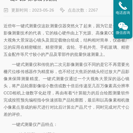
更新时间：2023-05-26
点击次数：2267
电话咨询
近些年一键式测量仪这款测量仪器突然火了起来，因为它是一种新型
微信咨询
影像测量技术的代表，它的核心硬件由上下光源、高像素CCD相机、
大视角大景深远心镜头及固定载物台组成，结构相对简单，仪器被广
泛的应用在精密螺丝、精密弹簧、齿轮、手机外壳、手机玻璃、精密
五金配件等尺寸较小的产品及零部件的批量快速测量上。
一键式测量仪和传统的二次元影像测量仪不同的是它不再需要光
栅尺位移传感器作为精度标，也不经过大焦距的镜头经过放大产品影
像来保障测量精度。一键式测量仪通过一个大视角大景深的远心镜
头，将产品轮廓影像缩小数倍或数十倍后传递至几百万像素高分辨率
CCD相机上做数字化处理，再由有着*计算能力的后台绘图测量软件
完成按照预先编程指令快速抓取产品轮廓图，最后和以高像素相机微
小像素点形成的标尺进行对比后计算出产品尺寸，同时完成对尺寸公
差的评价。
一键式测量仪产品特点：