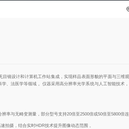
无目镜设计和计算机工作站集成，实现样品表面形貌的平面与三维观
学、法医学等领域 。仪器采用高分辨率光学系统与人工智能技术，支
辨率与无畸变测量，部分型号支持20倍至2500倍或50倍至5800倍
0帧高速拍摄，结合实时HDR技术提升图像动态范围 。