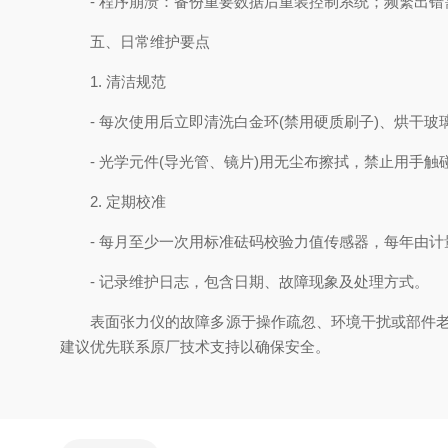
- 程序崩溃：备份重要数据后重装控制系统；频繁出错
五、日常维护要点
1. 清洁规范
- 每次使用后立即清洗白金环(禁用硬质刷子)、烘干玻
- 光学元件(导光管、镜片)用无尘布擦拭，禁止用手触
2. 定期校准
- 每月至少一次用标准砝码校验力值传感器，每年由计
- 记录维护日志，包含日期、故障现象及处理方式。
表面张力仪的故障多源于操作疏忽、环境干扰或部件老化
建议优先联系原厂技术支持以确保安全。