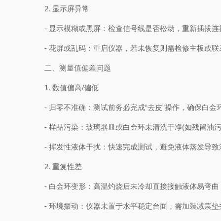
2. 显示屏异常
- 显示模糊或黑屏：检查信号线是否松动，重新插拔连
- 花屏或乱码：重启仪器，若未恢复则需检修主板或联
二、测量值偏差问题
1. 数值偏高/偏低
- 归零不准确：测试前务必完成“去皮”操作，确保白金
- 样品污染：玻璃器皿或白金环未清洗干净(如残留油污
- 挥发性液体干扰：快速完成测试，避免液体蒸发导致
2. 重复性差
- 白金环变形：高温灼烧后未冷却直接接触液体易弯曲
- 环境振动：仪器未置于水平稳定台面，需加装减震垫