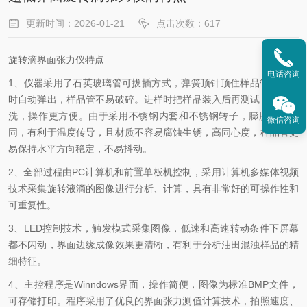
更新时间：2026-01-21
点击次数：617
旋转滴界面张力仪特点
电话咨询
1、仪器采用了石英玻璃管可拔插方式，弹簧顶针顶住样品管，取出
时自动弹出，样品管不易破碎。进样时把样品装入后再测试，更易清
洗，操作更方便。由于采用不锈钢内套和不锈钢转子，膨胀系数趋
微信咨询
同，有利于温度传导，且材质不容易腐蚀生锈，高同心度，样品管更
易保持水平方向稳定，不易抖动。
2、全部过程由PC计算机和前置单板机控制，采用计算机多媒体视频
技术采集旋转液滴的图像进行分析、计算，具有非常好的可操作性和
可重复性。
3、LED控制技术，触发模式采集图像，低速和高速转动条件下屏幕
都不闪动，界面边缘成像效果更清晰，有利于分析油田混浊样品的精
细特征。
4、主控程序是Winndows界面，操作简便，图像为标准BMP文件，
可存储打印。程序采用了优良的界面张力测值计算技术，拍照速度、