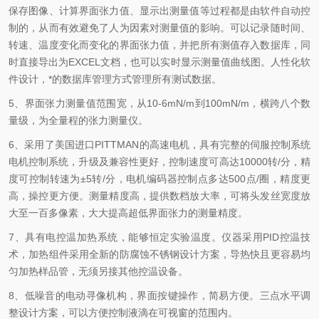
保存图像、计算界面张力值、显示出测量值等过程都是由软件自动控
制的，从而有效避免了人为因素对测量值的影响。可以记录随时间、
转速、温度变化而变化的界面张力值，并把所有测值存入数据库，同
时直接导出为EXCEL文档，也可以实时显示测量值曲线图。人性化软
件设计，*的数据库管理方式管理所有测试数据。
5、界面张力测量值范围宽，从10-6mN/m到100mN/m，横跨八个数
量级，为全量程的张力测量仪。
6、采用了美国进口PITTMAN的高速电机，具有完整的伺服控制系统
电机控制系统，升级及兼容性更好，控制速度可高达10000转/分，精
度可控制转速为±5转/分，电机编码器控制点多达500点/圈，精度更
高，操控更方便。测量精度高，提供数档放大率，可将头发丝宽度放
大至一百多像素，大大提高超低界面张力的测量精度。
7、具有电控温加热系统，能够恒定实验温度。仪器采用PID控温技
术，加热组件采用全新的防腐蚀不锈钢设计方案，导热快且更容易均
匀加热样品管，无须另接其他控温设备。
8、低噪音的电动寻像机构，界面按键操作，简易方便。三点水平调
整设计方案，可以方便控制液滴在可视窗的范围内。