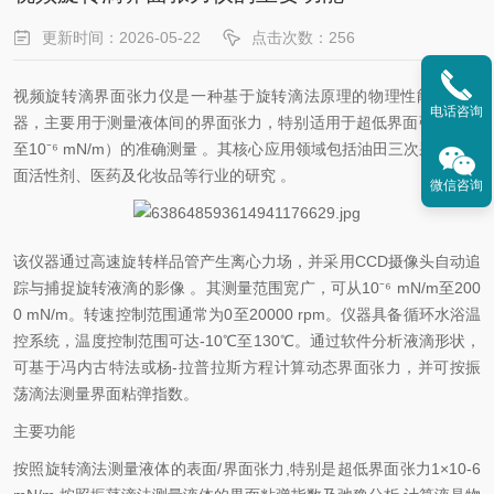
更新时间：2026-05-22
点击次数：256
视频旋转滴界面张力仪是一种基于旋转滴法原理的物理性能测试仪
电话咨询
器，主要用于测量液体间的界面张力，特别适用于超低界面张力（低
至10⁻⁶ mN/m）的准确测量 。其核心应用领域包括油田三次采油、表
面活性剂、医药及化妆品等行业的研究 。
微信咨询
该仪器通过高速旋转样品管产生离心力场，并采用CCD摄像头自动追
踪与捕捉旋转液滴的影像 。其测量范围宽广，可从10⁻⁶ mN/m至200
0 mN/m。转速控制范围通常为0至20000 rpm。仪器具备循环水浴温
控系统，温度控制范围可达-10℃至130℃。通过软件分析液滴形状，
可基于冯内古特法或杨-拉普拉斯方程计算动态界面张力，并可按振
荡滴法测量界面粘弹指数。
主要功能
按照旋转滴法测量液体的表面/界面张力,特别是超低界面张力1×10-6