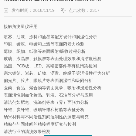
发布时间：2018/11/19
点击次数：2317
接触角测量仪应用
喷雾、油漆、涂料和油墨等配方设计和润湿性分析
印刷、镀膜、电镀和上漆等表面附着力检测
薄膜、织物、纸张等表面吸附
/
吸收过程分析
玻璃、液晶屏、触摸屏等表面处理效果和清洁度检测
晶圆、
PCB
板、
LED
、高精密部件等有机污染检测
亲水铝箔、岩芯、矿物、沥青、绝缘子等润湿性行为分析
偏光片、胶片、眼镜片等表面润湿性和吸附分析
医药、食品、聚合物等表面竞争、吸附和浸透性分析
表面活性剂如化妆品、乳液、石油等分析与应用
清洁剂如肥皂、洗涤剂等表（界）面张力分析
纤维、炭纤维、玻璃纤维和树脂等表征分析
纳米材料与不同活性剂间湿润性的测定与研究
粘贴剂与固体间的粘接程度研究与检测
清洗行业的清洗效果检测