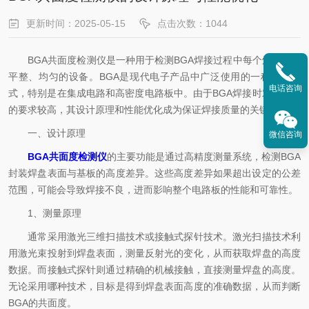
更新时间：2025-05-15
点击次数：1044
BGA共面度检测仪是一种用于检测BGA焊接过程中每个焊点是否
平整、均匀的设备。BGA是现代电子产品中广泛使用的一种封装方
电话咨询
式，特别是在集成电路和高密度电路板中。由于BGA焊接时对共面度
的要求较高，其设计原理和性能优化成为保证焊接质量的关键。
一、设计原理
微信咨询
BGA共面度检测仪
的主要功能是通过高精度测量系统，检测BGA
封装焊盘表面与基板的高度差异。这些高度差异如果超出设定的公差
范围，可能会导致焊接不良，进而影响整个电路板的性能和可靠性。
1、测量原理
通常采用激光三维扫描技术或接触式探针技术。激光扫描技术利
用激光束投射到焊盘表面，测量反射光的变化，从而获取焊盘的高度
数据。而接触式探针则通过精确的机械接触，直接测量焊盘的高度。
无论采用哪种技术，目标是得到焊盘表面高度的准确数据，从而判断
BGA的共面度。