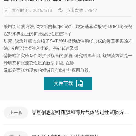
发布时间：2019/1/18
点击次数：2547
采用旋转滴方法, 对2鄄丙基鄄4,5鄄二庚烷基苯磺酸钠(DHPBS)在癸
烷鄄水界面上的扩张流变性质进行了
研究, 较为详细地介绍了SVT20N 视频旋转滴张力仪的装置和实验方
法, 考察了油滴注入体积、基础转速及振
荡振幅等实验条件对扩张模量的影响. 研究结果表明, 旋转滴方法是一
种研究扩张流变性质的新型手段, 在涉
及低界面张力现象的领域具有良好的应用前景.
文件下载
品智创思塑料薄膜和薄片气体透过性试验方法_压差法
上一条