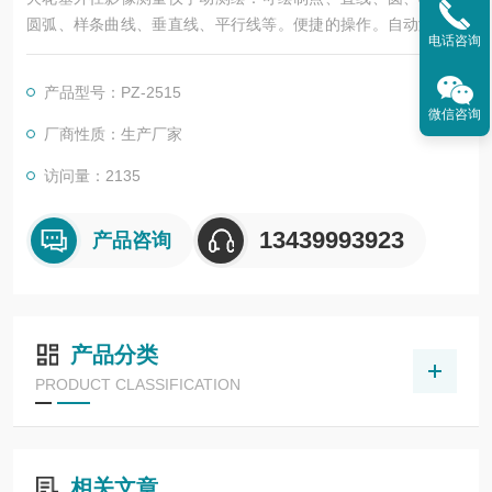
圆弧、样条曲线、垂直线、平行线等。便捷的操作。自动测绘：
电话咨询
可自动测绘如：圆、椭圆、直线、弧等图形。具有自动寻边、自
动捕捉、自动成图、自动去毛边等功能，减少了人为误差。相关
产品型号：PZ-2515
测绘功能：相交、距离、镜像、夹角、点圆相切、两圆相切等。
微信咨询
标注尺寸：可在实时影像中标注工件表面的任意几何尺寸，不同
厂商性质：生产厂家
高度的角度、宽度、直径、半径、圆心距等尺寸。
访问量：2135
13439993923
产品咨询
产品分类
PRODUCT CLASSIFICATION
相关文章