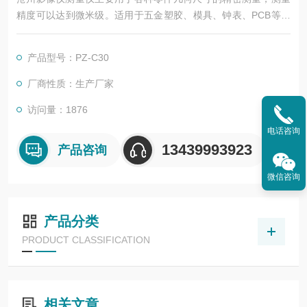
精度可以达到微米级。适用于五金塑胶、模具、钟表、PCB等各
种行业。配合测量软件，可对零件的各种几何尺寸进行准确测
量，可测量包括直线、三角形、矩形、圆、椭圆、等各种几何形
产品型号：PZ-C30
状的尺寸大小，同时可以测量各种零件特征的形位公差，包括直
线度、平行度、垂直度、圆度、圆弧度、倾斜度、位置度等.
厂商性质：生产厂家
访问量：1876
电话咨询
13439993923
产品咨询
微信咨询
产品分类
PRODUCT CLASSIFICATION
相关文章