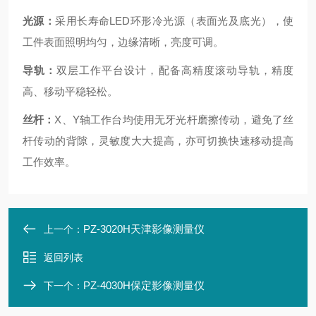
光源：
采用长寿命LED环形冷光源（表面光及底光），使
工件表面照明均匀，边缘清晰，亮度可调。
导轨：
双层工作平台设计，配备高精度滚动导轨，精度
高、移动平稳轻松。
丝杆：
X
、Y轴工作台均使用无牙光杆磨擦传动，避免了丝
杆传动的背隙，灵敏度大大提高，亦可切换快速移动提高
工作效率。
PZ-3020H天津影像测量仪
上一个：
返回列表
PZ-4030H保定影像测量仪
下一个：