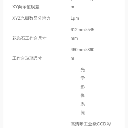
XY
向示值误差
m
XYZ
光栅数显分辨力
1µm
612
mm×
545
花岗石工作台尺寸
mm
46
0mm×
36
0
工作台玻璃尺寸
m
光
学
影
像
系
统
高清晰工业级CCD彩