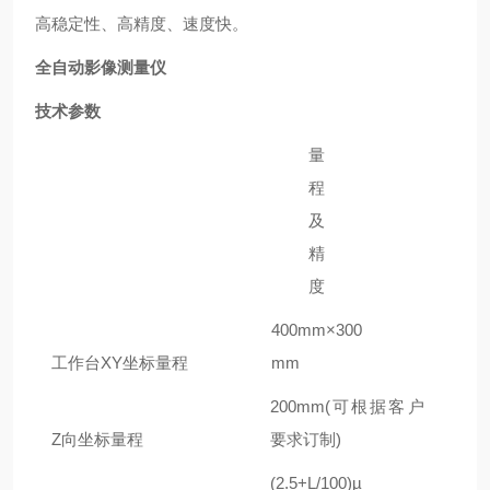
高稳定性、高精度、速度快。
全自动影像测量仪
技术参数
量
程
及
精
度
4
00mm×
3
00
工作台
XY
坐标量程
mm
20
0mm(
可根据客户
Z
向坐标量程
要求订制
)
(2
.5
+L/100)µ