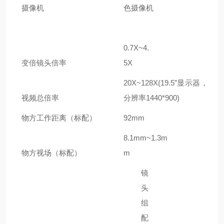
摄像机
色摄像机
0.7X~4.
变倍镜头倍率
5X
20X~128X(19.5
”
显示器，
视频总倍率
分辨率
1440*900)
物方工作距离（标配）
92mm
8
.1mm~1.
3
m
物方视场（标配）
m
镜
头
组
配