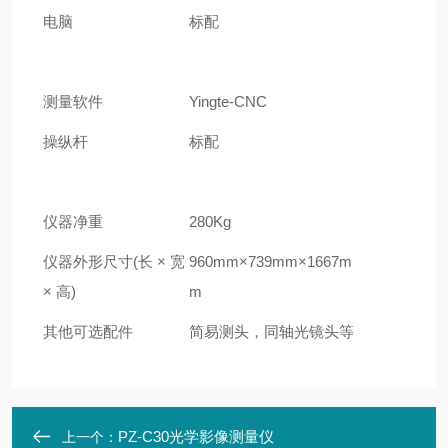
电脑
标配
测量软件
Yingte-CNC
操纵杆
标配
仪器净重
28
0Kg
仪器外形尺寸(长 × 宽
96
0mm
×739
mm×
1667
m
× 高)
m
其他可选配件
简易测头，同轴光镜头等
PZ-C30光学影像测量仪
上一个：