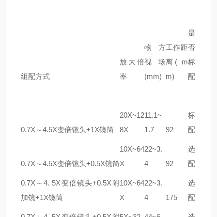
是
物方
工作距
否
放大倍
视场
离(
m
标
组配方式
率
(
mm
)
m
)
配
20X~12
11.1~
标
0
.
7
X
～
4
.
5
X
变倍镜头
+1X
镜筒
8X
1.7
92
配
10X~64
22~3.
选
0
.
7
X
～
4
.
5
X
变倍镜头
+0.5X
镜筒
X
4
92
配
0
.
7
X
～4. 5X变倍镜头
+0.5X
附
10X~64
22~3.
选
加镜
+1X
镜筒
X
4
175
配
0
.
7
X
～4. 5X变倍镜头
+0.5X
附
5X~32
44~6.
选