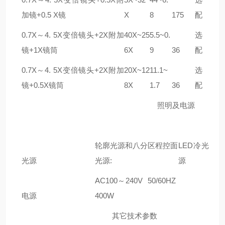
加镜
+0.5 X
镜
X
8
175
配
0
.
7
X
～4. 5X变倍镜头
+2X
附加
40X~25
5.5~0.
选
镜
+1X
镜筒
6X
9
36
配
0
.
7
X
～4. 5X变倍镜头
+2X
附加
20X~12
11.1~
选
镜
+0.5X
镜筒
8X
1.7
36
配
照明及电源
轮廓光源和八分区程控面
LED
冷光
光源
光源:
源
AC100
～
240V 50
/
60HZ
电源
4
00W
其它技术参数