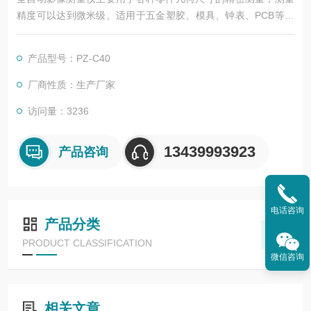
精度可以达到微米级。适用于五金塑胶、模具、钟表、PCB等各
种行业。配合测量软件，可对零件的各种几何尺寸进行准确测
量，可测量包括直线、三角形、矩形、圆、椭圆、等各种几何形
产品型号：PZ-C40
状的尺寸大小，同时可以测量各种零件特征的形位公差，包括直
线度、平行度、垂直度、圆度、圆弧度、倾斜度、位置度等.
厂商性质：生产厂家
访问量：3236
13439993923
产品咨询
电话咨询
产品分类
PRODUCT CLASSIFICATION
微信咨询
相关文章