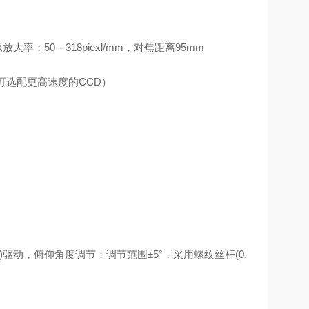
率：50－318piexl/mm，对焦距离95mm
（可选配更高速度的CCD）
距)驱动，俯仰角度调节：调节范围±5°，采用螺纹丝杆(0.