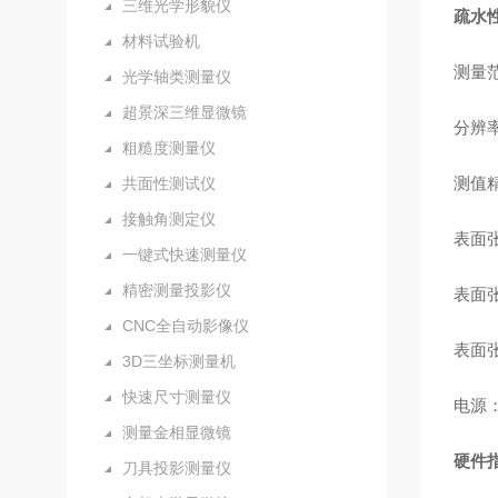
三维光学形貌仪
疏水
材料试验机
测量范
光学轴类测量仪
超景深三维显微镜
分辨率
粗糙度测量仪
测值精
共面性测试仪
接触角测定仪
表面
一键式快速测量仪
精密测量投影仪
表面张
CNC全自动影像仪
表面张
3D三坐标测量机
快速尺寸测量仪
电源：
测量金相显微镜
硬件
刀具投影测量仪