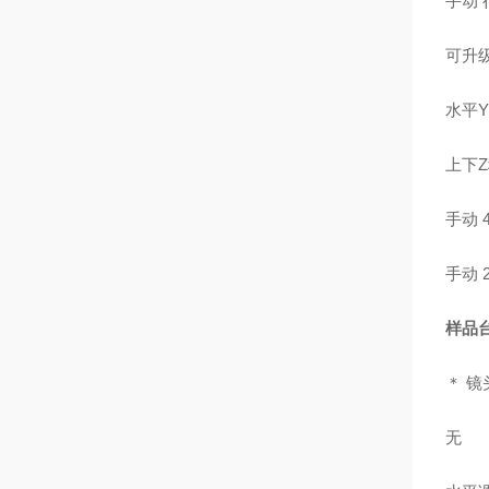
手动 
可升级
水平
上下
手动 
手动 
样品
＊ 镜
无