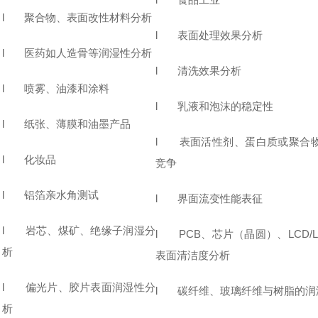
l 聚合物、表面改性材料分析
l 表面处理效果分析
l 医药如人造骨等润湿性分析
l 清洗效果分析
l 喷雾、油漆和涂料
l 乳液和泡沫的稳定性
l 纸张、薄膜和油墨产品
l 表面活性剂、蛋白质或聚合
l 化妆品
竞争
l 铝箔亲水角测试
l 界面流变性能表征
l 岩芯、煤矿、绝缘子润湿分
l PCB、芯片（晶圆）、LCD/
析
表面清洁度分析
l 偏光片、胶片表面润湿性分
l 碳纤维、玻璃纤维与树脂的润
析