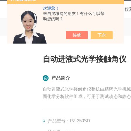
欢迎您！
当前位置：
首页
产品中心
实验检测仪
来自局域网的朋友！有什么可以帮
助您的吗？
自动进液式光学接触角仪
产品简介
自动进液式光学接触角仪整机由精密光学机械
面化学分析软件组成，可用于测试动态和静态
力、氢键力）、液-气和液-液界面张力值、
了高精度微量进样器及步进电机控制系统，进
产品型号：PZ-350SD