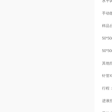
水平
手动
样品
50*5
50*5
其他
针管X
行程：
进液