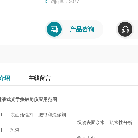
访问量：2077
产品咨询
介绍
在线留言
进液式光学接触角仪
应用范围
l 表面活性剂，肥皂和洗涤剂
l 织物表面亲水、疏水性分析
l 乳液
l 食品工业