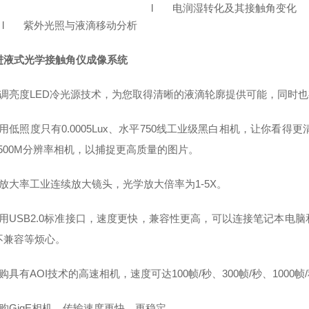
l 电润湿转化及其接触角变化
l 紫外光照与液滴移动分析
进液式光学接触角仪
成像系统
可调亮度LED冷光源技术，为您取得清晰的液滴轮廓提供可能，同时
用低照度只有0.0005Lux、水平750线工业级黑白相机，让你看得更
、500M分辨率相机，以捕捉更高质量的图片。
高放大率工业连续放大镜头，光学放大倍率为1-5X。
采用USB2.0标准接口，速度更快，兼容性更高，可以连接笔记本电
不兼容等烦心。
购具有AOI技术的高速相机，速度可达100帧/秒、300帧/秒、1000
选购GigE相机，传输速度更快、更稳定。