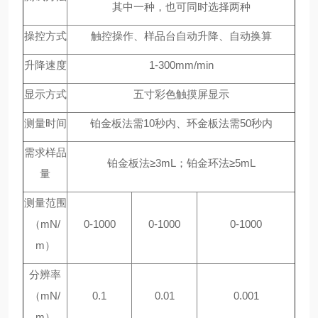
其中一种，也可同时选择两种
操控方式
触控操作、样品台自动升降、自动换算
升降速度
1-300mm/min
显示方式
五寸彩色触摸屏显示
测量时间
铂金板法需10秒内、环金板法需50秒内
需求样品
铂金板法≥3mL；铂金环法≥5mL
量
测量范围
（mN/
0-1000
0-1000
0-1000
m）
分辨率
（mN/
0.1
0.01
0.001
m）