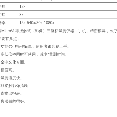
变焦
12x
变焦
3x
倍率
15x-540x/30x-1080x
国MicroVu非接触式（影像）三座标量测仪器，手机，精密模具，医
有几点：
功能强但操作简单，使用者很容易上手。
高低倍率同时可使用，减少*量测时间。
全中文化介面。
精度高。
量测速度快。
非接触影像清晰
直接出报表。
售服做的很好。