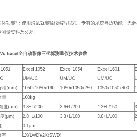
软体功能*：使用滑鼠就能轻松编写程式，专有的系统寻边功能，光
示测量资料及公差。
roVu Excel全自动影像三坐标测量仪
技术参数
 1051
Excel 1052
Excel 1054
Excel 1601
E
UC
UM/UC
UM/UC
UM/UC
程(mm)
1050x1050x160
1050x1050x250
1050x1050x400
1
重量
100kg
精度(μm)
3.3+L/200
3.6+L/200
4.3+L/150
3
度(μm)
2.8+L/100
3.3+L/100
3.8+L/100
2
度
0.1μm
倍率
1X(LWD)/2X(SWD)