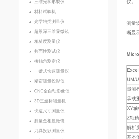
仪。
三维光学形貌仪
材料试验机
光学轴类测量仪
测量
超景深三维显微镜
晰显
粗糙度测量仪
共面性测试仪
Mic
接触角测定仪
Excel
一键式快速测量仪
UM/
精密测量投影仪
量测行
CNC全自动影像仪
承载
3D三坐标测量机
XY轴
快速尺寸测量仪
Z轴精
测量金相显微镜
解析
刀具投影测量仪
基本