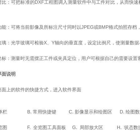
对比：可把标准的DXF工程图调入测量软件中与工件对比，从而快
。
功能：可将当前影像及所标注尺寸同时以JPEG或BMP格式拍照存
玻璃：光学玻璃可检验X、Y轴向的垂直度，设定比例尺，使测量数据
坐标：测量时无需摆正工件或夹具定位，用户可根据自己的需要设置
界面说明
桌面上的软件的快捷方式，进入软件界面
单栏
B.
常用快捷键
C.
影像显示和绘图区
D.
绘图数
览图
F.
全览图工具面板
G.
局部放大区
H.
状态数