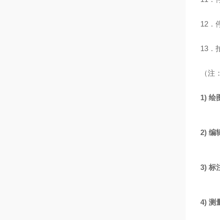
12．
13．
（注
1)
绘
2)
编
3)
标
4)
测