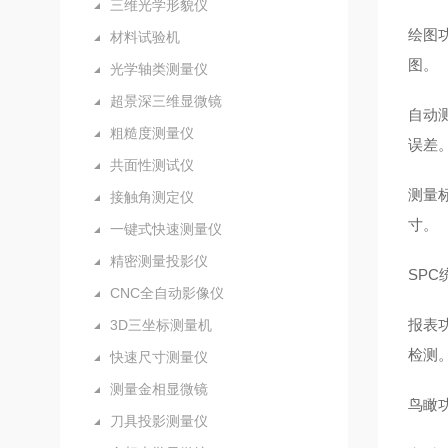
三维光学形貌仪
绘图
材料试验机
图。
光学轴类测量仪
超景深三维显微镜
自动
粗糙度测量仪
误差
共面性测试仪
测量
接触角测定仪
寸。
一键式快速测量仪
精密测量投影仪
SP
CNC全自动影像仪
报表
3D三坐标测量机
检测
快速尺寸测量仪
测量金相显微镜
鸟瞰
刀具投影测量仪