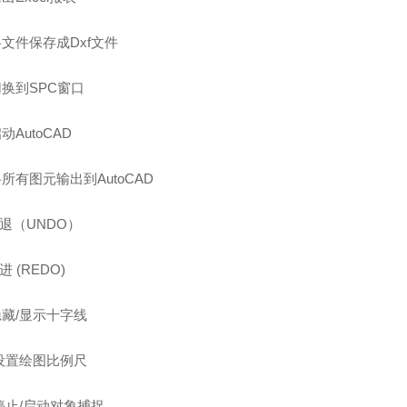
将文件保存成Dxf文件
切换到SPC窗口
动AutoCAD
将所有图元输出到AutoCAD
后退（UNDO）
进 (REDO)
隐藏/显示十字线
．设置绘图比例尺
停止/启动对象捕捉