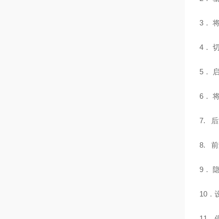
3． 
4． 
5． 启
6． 
7. 
8. 前
9． 
10
11．