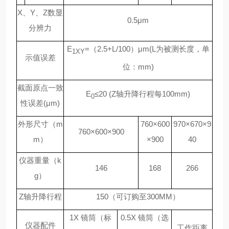
X
、Y、Z数显
0.5
μm
分辨力
E
=
（2.5+L/100）μm(L为被测长度，单
1XY
示值误差
位：mm)
截面原点一致
E
≤20 (Z轴升降行程每100mm)
0
性误差(μm)
外形尺寸（m
760
×600
970
×670×9
760
×600×900
m）
×900
40
仪器重量（k
146
168
266
g）
Z
轴升降行程
150
（可订购至300MM）
1X
镜筒（标
0.5X
镜筒（选
仪器配件
工作距离