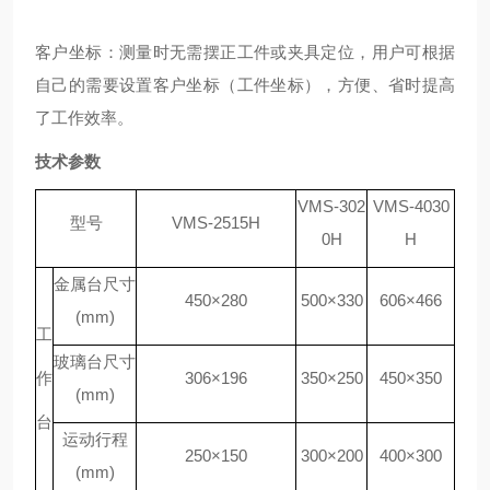
客户坐标：测量时无需摆正工件或夹具定位，用户可根据
自己的需要设置客户坐标（工件坐标），方便、省时提高
了工作效率。
技术参数
VMS-302
VMS-4030
型号
VMS-2515H
0H
H
金属台尺寸
450
×280
500
×330
606
×466
(mm)
工
玻璃台尺寸
作
306
×196
350
×250
450
×350
(mm)
台
运动行程
250
×150
300
×200
400
×300
(mm)