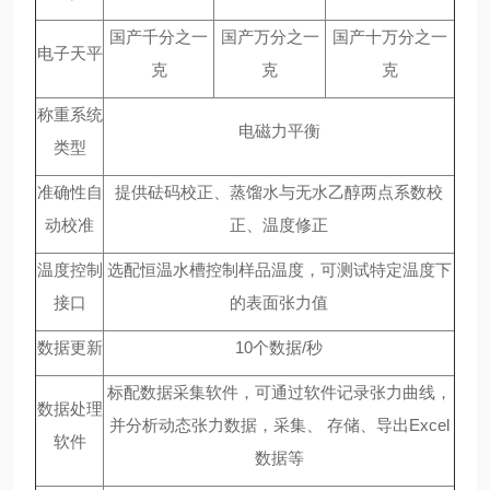
国产千分之一
国产万分之一
国产十万分之一
电子天平
克
克
克
称重系统
电磁力平衡
类型
准确性自
提供砝码校正、蒸馏水与无水乙醇两点系数校
动校准
正、温度修正
温度控制
选配恒温水槽控制样品温度，可测试特定温度下
接口
的表面张力值
数据更新
10
个数据/秒
标配数据采集软件，可通过软件记录张力曲线，
数据处理
并分析动态张力数据，采集、 存储、导出Excel
软件
数据等