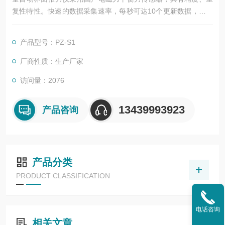
复性特性。快速的数据采集速率，每秒可达10个更新数据，更为
的描述动态张力曲线。内嵌多种专业的张力修正模型，为测量数
据的高准确性提供充分的保障。4:5寸宽大触摸屏操控，当前温
产品型号：PZ-S1
度，当前张力，峰值张力，等效张力等信息一体化显示，操作 非
常简便。
厂商性质：生产厂家
访问量：2076
13439993923
产品咨询
产品分类
PRODUCT CLASSIFICATION
电话咨询
相关文章