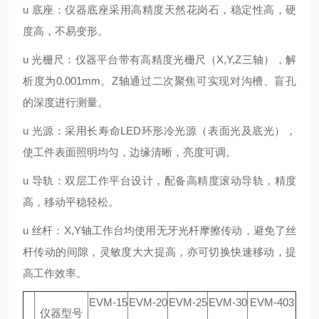
u 底座：仪器底座采用高精度天然花岗石，稳定性高，硬
度高，不易变形。
u 光栅尺：仪器平台带有高精度光栅尺（X,Y,Z三轴），解
析度为0.001mm。Z轴通过二次聚焦可实现对沟槽、盲孔
的深度进行测量。
u 光源：采用长寿命LED环形冷光源（表面光及底光），
使工件表面照明均匀，边缘清晰，亮度可调。
u 导轨：双层工作平台设计，配备高精度滚动导轨，精度
高，移动平稳轻松。
u 丝杆：X,Y轴工作台均使用无牙光杆摩擦传动，避免了丝
杆传动的间隙，灵敏度大大提高，亦可切换快速移动，提
高工作效率。
EVM-15
EVM-20
EVM-25
EVM-30
EVM-403
仪器型号