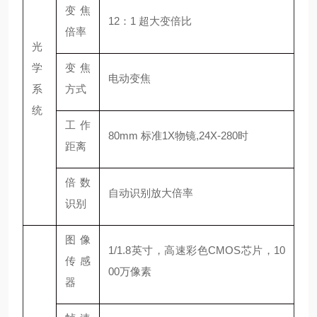
变焦
12：1 超大变倍比
倍率
光
学
变焦
电动变焦
系
方式
统
工作
80mm 标准1X物镜,24X-280时
距离
倍数
自动识别放大倍率
识别
图像
1/1.8英寸，高速彩色CMOS芯片，10
传感
00万像素
器