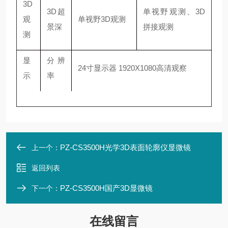
3D
3D超
单视野观测、3D
观
单视野3D观测
景深
拼接观测
测
显
分辨
24寸显示器 1920X1080高清观察
示
率
PZ-CS3500H光学3D表面轮廓仪显微镜
上一个：
返回列表
PZ-CS3500H国产3D显微镜
下一个：
在线留言