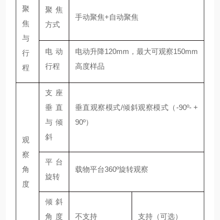
聚
聚焦
手动聚焦+自动聚焦
焦
方式
与
电动
电动升降120mm，最大可观察150mm
行
行程
高度样品
程
支座
垂直
垂直观察模式/倾斜观察模式（-90º- +
与倾
90º）
斜
观
察
平台
角
载物平台360º旋转观察
旋转
度
倾斜
角度
不支持
支持（可选）