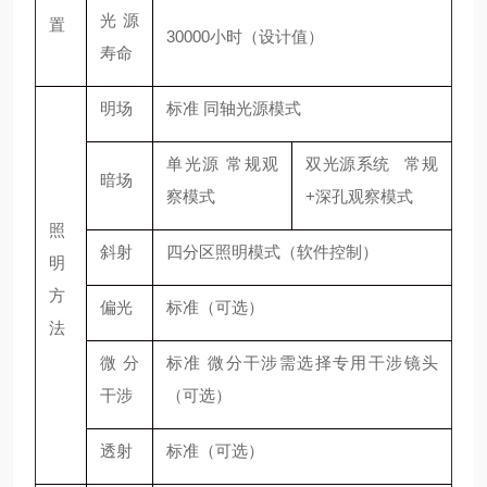
光源
置
30000小时（设计值）
寿命
明场
标准 同轴光源模式
单光源 常规观
双光源系统 常规
暗场
察模式
+深孔观察模式
照
斜射
四分区照明模式（软件控制）
明
方
偏光
标准（可选）
法
微分
标准 微分干涉需选择专用干涉镜头
干涉
（可选）
透射
标准（可选）