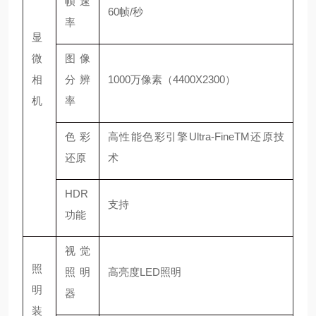
帧速
60帧/秒
率
显
微
图像
相
分辨
1000万像素（4400X2300）
机
率
色彩
高性能色彩引擎Ultra-FineTM还原技
还原
术
HDR
支持
功能
视觉
照
照明
高亮度LED照明
明
器
装