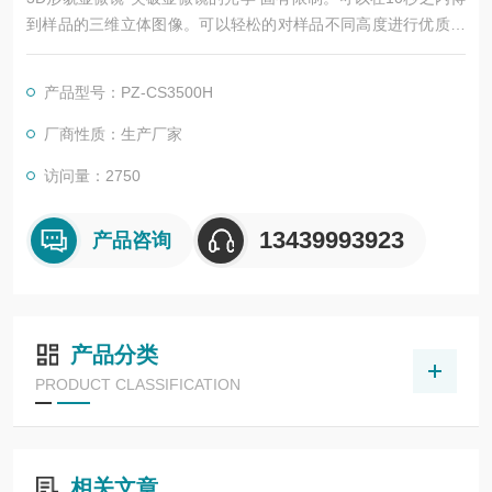
到样品的三维立体图像。可以轻松的对样品不同高度进行优质成
像，得到平面优质图片，继而构建3D模型，并通过智能测量模
式，准确测量三维空间尺寸。在得到优质平面图像/3D图像的同
产品型号：PZ-CS3500H
时，本系统还提供共焦点云的全自由度模型三维观察使得用户能
够从任意角度观察样品，系统通过一体化的设计，可以实现高速
厂商性质：生产厂家
自动显微镜3D观察、测量。
访问量：2750
13439993923
产品咨询
产品分类
PRODUCT CLASSIFICATION
相关文章