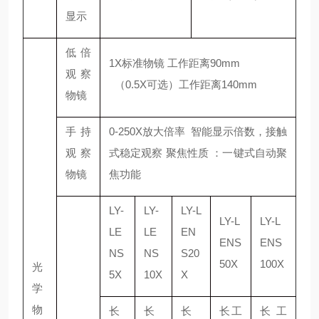
显示
低倍
1X标准物镜 工作距离90mm
观察
（0.5X可选）工作距离140mm
物镜
手持
0-250X放大倍率 智能显示倍数，接触
观察
式稳定观察 聚焦性质 ：一键式自动聚
物镜
焦功能
LY-
LY-
LY-L
LY-L
LY-L
LE
LE
EN
ENS
ENS
NS
NS
S20
50X
100X
光
5X
10X
X
学
物
长
长
长
长工
长工