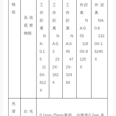
镜
工
工
工
作距
作距
组
作
作
作
离
离
高倍
距
距
距
N
NA:
观察
离
离
离
A:0.
0.8
物镜
N
N
N
55
232
A:
A:0.
A:0.
118
0X-1
0.1
3
45
0X-8
6240
5
23
47
120
X
11
2X-
2X-
X
6X-
162
324
812
4
8X
X
光
谱
白光
0.1mm-25mm量程，分辨率0.2nm,多