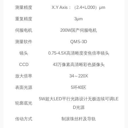
测量精度
X.Y Axis
：（2.4+L/200）μm
重复精度
3
μm
伺服电机
200W
国产伺服电机
测量软件
QMS-3D
镜头
0.75-4.5X
高清晰度变焦倍率镜头
CCD
43
万像素高清晰彩色摄像头
放大倍率
34
～220X
表面光源
5
环40区
5W
超大LED平行光路设计无极连续可调LE
轮廓底光
D光源
传动方式
制滚珠丝杆及导轨