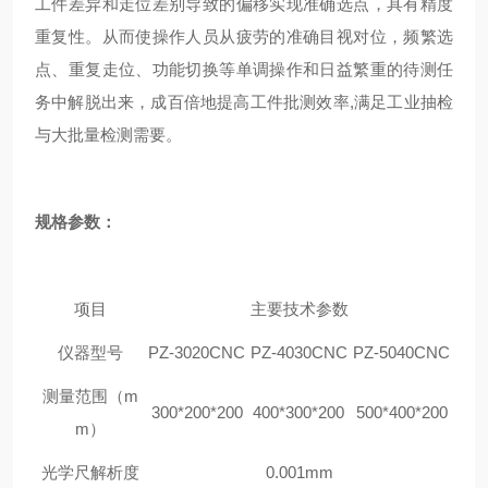
工件差异和走位差别导致的偏移实现准确选点，具有精度
重复性。从而使操作人员从疲劳的准确目视对位，频繁选
点、重复走位、功能切换等单调操作和日益繁重的待测任
务中解脱出来，成百倍地提高工件批测效率,满足工业抽检
与大批量检测需要。
规格参数：
项目
主要技术参数
仪器型号
PZ-3020CNC
PZ-4030CNC
PZ-5040CNC
测量范围（m
300*200*200
400*300*200
500*400*200
m）
光学尺解析度
0.001mm