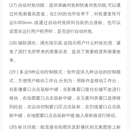
(17)
自动对焦功能：提供准确
对焦和快速对焦功能,可以通
过对焦测量高度值，在2.0X的光学倍率下，对焦重复性可
达0.003mm..或通过自动对焦得到当前的点座标。也可以
设置在运行用户程序时，是否进行自动对焦.
(18)
辅助调光：调光指示器,会指示用户什么时候光强﹐避
免了因打光所带来的测量误差﹐提高了测量精度和测量效
率。
(19 )
多达9种运动控制模式：软件提供九种运动的控制模
式，方便用户移动工作台,分别为：用操作盒移动工作台，
在影像窗口点击鼠标中键，在影像窗口接住右键不放进行
移动，在绘图窗口点击鼠标中键，在元素列表窗口选择移
到此处，在运动控制窗口区点击鼠标，在扫描窗口点击鼠
标中键，在地图窗口点击鼠标中键,输入座标值进行移动。
(20)
标注功能：能直接在绘图区及影像区的元素图形上标