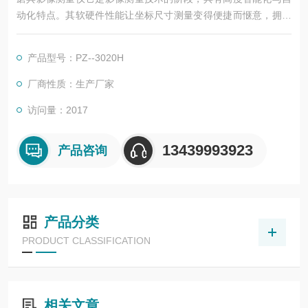
动化特点。其软硬件性能让坐标尺寸测量变得便捷而惬意，拥有
基于机器视觉与过程控制的自动学习功能，依托数字化仪器高速
而准确的微米级走位，可将测量过程的路径，对焦、选点、功能
产品型号：PZ--3020H
切换、人工修正、灯光匹配等操作过程自学并记忆。
厂商性质：生产厂家
访问量：2017
13439993923
产品咨询
产品分类
PRODUCT CLASSIFICATION
相关文章