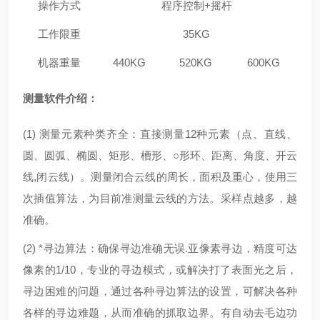
操作方式
程序控制+摇杆
工作限重
35KG
机器重量
440KG
520KG
600KG
测量软件介绍：
(1) 测量元素种类齐全：直接测量12种元素（点、直线、
圆、圆弧、椭圆、矩形、槽形、○形环、距离、角度、开云
线,闭云线）。测量闭合云线的周长，面积及重心，使用三
次插值算法，为目前准测量云线的方法。采样点越多，越
准确。
(2) *寻边算法：确保寻边准确无误.亚像素寻边，精度可达
像素的1/10，专业的寻边模式，或解决打了表面光之后，
寻边困难的问题，通过各种寻边算法的设置，可解决各种
各样的寻边难题，从而准确的抓取边界。有自动去毛边功