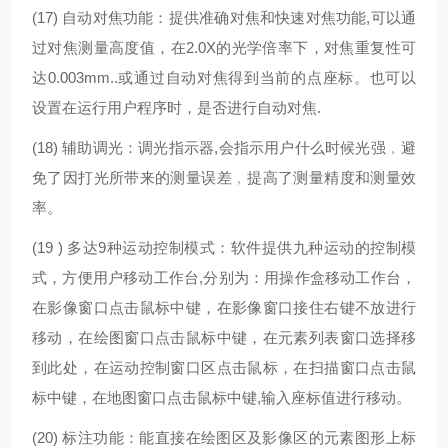
(17)
自动对焦功能：提供准确
对焦和快速对焦功能,可以通
过对焦测量高度值，在2.0X的光学倍率下，对焦重复性可
达0.003mm..或通过自动对焦得到当前的点座标。也可以
设置在运行用户程序时，是否进行自动对焦.
(18)
辅助调光：调光指示器,会指示用户什么时候光强﹐避
免了因打光所带来的测量误差﹐提高了测量精度和测量效
率。
(19 )
多达9种运动控制模式：软件提供九种运动的控制模
式，方便用户移动工作台,分别为：用操作盒移动工作台，
在影像窗口点击鼠标中键，在影像窗口接住右键不放进行
移动，在绘图窗口点击鼠标中键，在元素列表窗口选择移
到此处，在运动控制窗口区点击鼠标，在扫描窗口点击鼠
标中键，在地图窗口点击鼠标中键,输入座标值进行移动。
(20)
标注功能：能直接在绘图区及影像区的元素图形上标