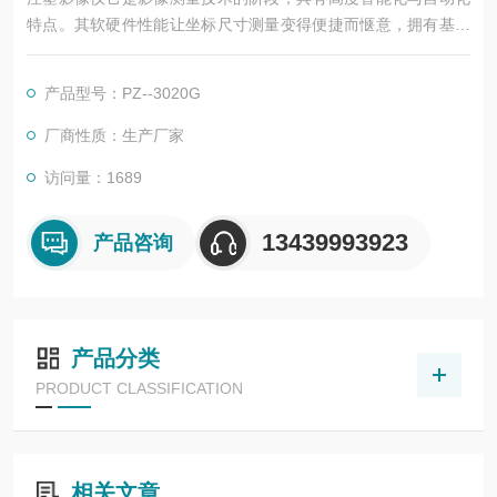
特点。其软硬件性能让坐标尺寸测量变得便捷而惬意，拥有基于
机器视觉与过程控制的自动学习功能，依托数字化仪器高速而准
确的微米级走位，可将测量过程的路径，对焦、选点、功能切
产品型号：PZ--3020G
换、人工修正、灯光匹配等操作过程自学并记忆。
厂商性质：生产厂家
访问量：1689
13439993923
产品咨询
产品分类
PRODUCT CLASSIFICATION
相关文章