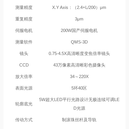
测量精度
X.Y Axis
：（2.4+L/200）μm
重复精度
3
μm
伺服电机
200W
国产伺服电机
测量软件
QMS-3D
镜头
0.75-4.5X
高清晰度变焦倍率镜头
CCD
43
万像素高清晰彩色摄像头
放大倍率
34
～220X
表面光源
5
环40区
5W
超大LED平行光路设计无极连续可调LE
轮廓底光
D光源
传动方式
制滚珠丝杆及导轨