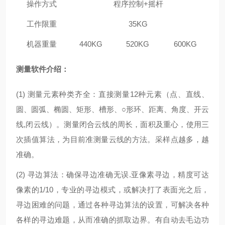
操作方式
程序控制+摇杆
工作限重
35KG
机器重量
440KG
520KG
600KG
测量软件介绍：
(1) 测量元素种类齐全：直接测量12种元素（点、直线、
圆、圆弧、椭圆、矩形、槽形、○形环、距离、角度、开云
线,闭云线）。测量闭合云线的周长，面积及重心，使用三
次插值算法，为目前准测量云线的方法。采样点越多，越
准确。
(2) 寻边算法：确保寻边准确无误.亚像素寻边，精度可达
像素的1/10，专业的寻边模式，或解决打了表面光之后，
寻边困难的问题，通过各种寻边算法的设置，可解决各种
各样的寻边难题，从而准确的抓取边界。有自动去毛边功