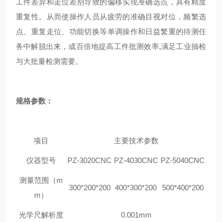
工件差异和走位差别导致的偏移实现准确选点，具有精度
重复性。从而使操作人员从疲劳的准确目视对位，频繁选
点、重复走位、功能切换等单调操作和日益繁重的待测任
务中解脱出来，成百倍地提高工件批测效率,满足工业抽检
与大批量检测需要。
规格参数：
项目
主要技术参数
仪器型号
PZ-3020CNC
PZ-4030CNC
PZ-5040CNC
测量范围（m
300*200*200
400*300*200
500*400*200
m）
光学尺解析度
0.001mm