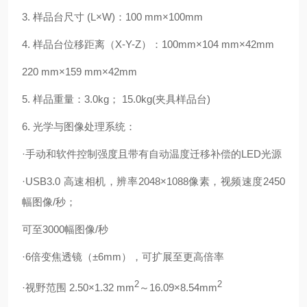
3.
样品台尺寸
(L×W)
：
100 mm×100mm
4.
样品台位移距离（
X-Y-Z
）：
100mm×104 mm×42mm
220 mm×159 mm×42mm
5.
样品重量：
3.0kg
；
15.0kg(
夹具样品台
)
6.
光学与图像处理系统：
·
手动和软件控制强度且带有自动温度迁移补偿的
LED
光源
·
USB3.0
高速相机，辨率
2048×1088
像素，视频速度
2450
幅图像
/
秒；
可至
3000
幅图像
/
秒
·
6
倍变焦透镜（
±6mm
），可扩展至更高倍率
2
2
·
视野范围
2.50×1.32 mm
～
16.09×8.54mm