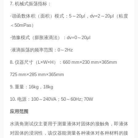
7.
机械式振荡指标：
·谐函数体积（面积）模式：
5
～
20μl
，
dv=2
～
20μl
（粘度
＜
50mPas
）
·弛豫模式（膨胀液滴法）：
dv=0
～
20μl
·
液滴振荡的频率范围：
0
～
2Hz
8.
仪器尺寸（
L×W×H
）：
660 mm×230 mm×365mm
725 mm×285 mm×365mm
9.
重量：
16kg
，
18kg
10.
电源：
100
～
240VA
；
50
～
60Hz; 70W
应用范围
水滴角测试仪主要用于测量液体对固体的接触角，即液体
对固体的浸润性，该仪器能测量各种液体对各种材料的接