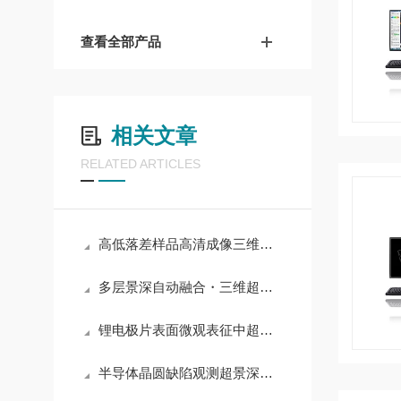
查看全部产品
相关文章
RELATED ARTICLES
高低落差样品高清成像三维超景深显微镜核心技术特点
多层景深自动融合・三维超景深显微镜关键性能特点
锂电极片表面微观表征中超景深显微镜应用优势分析
半导体晶圆缺陷观测超景深显微镜成像技术行业实践