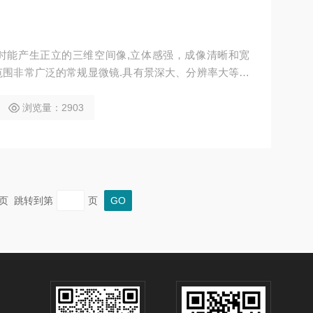
时能产生正立的三维空间像,立体感强，成像清晰和宽
围非常广泛的常规显微镜.具有景深大、分辨率大等特
浏览量：2903
 末页 跳转到第
页