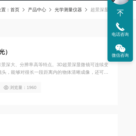
位置：
首页
产品中心
光学测量仪器
超景深显微镜
电话咨询
光）
微信咨询
景深大、分辨率高等特点。3D超景深显微镜可连续变
镜头，能够对很长一段距离内的物体清晰成像，还可以
高度测量、宽度测量。长时间的观察使操作者无眼疲劳
力限制，提高工作效率；实体光学成像提供人性化的操
浏览量：1960