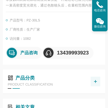
一束高密度宽光谱光，通过色散镜头后，在量程范围内形成不同
电话咨询
波长的单色光，每个波长对应一个距离值。测量光射到物体表面
反射回来，只有满足共聚焦条件的光，可以通过小孔被光谱仪感
产品型号：PZ-30LS
测到它被广泛应用在各种不同的精密产业中如油墨厚度测量，ML
微信咨询
CC厚度测量，厚膜电路测量，银浆厚度测量，激光刻蚀测量，涂
厂商性质：生产厂家
胶厚度测量，半导体
访问量：1082
13439993923
产品咨询
产品分类
PRODUCT CLASSIFICATION
相关文章