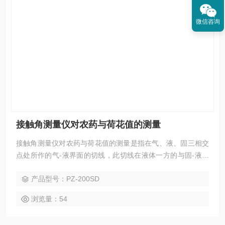
微信咨询
接触角测量仪对农药与荷花值的测量
接触角测量仪对农药与荷花值的测量是指在气、液、固三相交
点处所作的气-液界面的切线，此切线在液体一方的与固-液交
界线之间的夹角θ，接触角测量是现今表面性能检测的主要方
产品型号：PZ-200SD
法。
浏览量：54