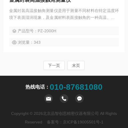
金属封装高温接触角测量仪
金属封装高温接触角测量仪是用于测量不同材料在特定温度环
境下表面湿润现象，及金属材料表面接触角的一种高温、透射
投影装置。可以对多种金属、无机化合物或其混合物在加热过
产品型号：PZ-2000H
程中的烧结、软化、熔化到液化全过程的轮廓变化进行监测，
可以实时存储试样的图像及其相关的温度、高度等信息，并且
浏览量：343
可以为表面张力、浸润角的计算提供参考数据。
下一页
末页
010-87681080
热线电话：
Copyright © 2026北京品智创思精密仪器有限公司 All Rights
Reserved 备案号：
京ICP备19005501号-1