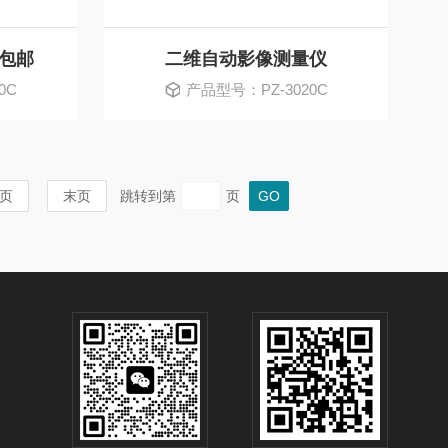
包邮
二维自动影像测量仪
0C
产品型号：PZ-3020C
页
末页
跳转到第
页